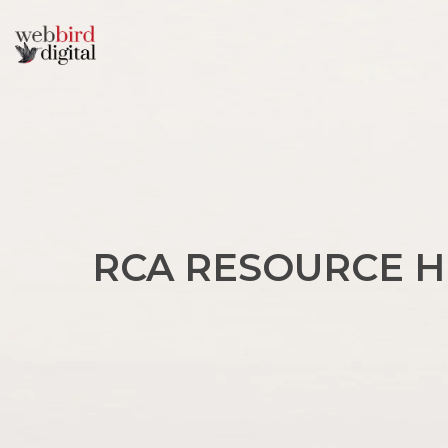
R
C
A
R
E
S
O
U
R
C
E
H